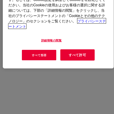
ださい。当社のCookieの使用およびお客様の選択に関する詳
細については、下部の「詳細情報の閲覧」をクリックし、当
とは
SILASTIC™ DY 38-039 Additive
?
社のプライバシーステートメントの「Cookieとその他のテク
ノロジー」のセクションをご覧ください。
プライバシーステ
Silicone elastomer base to cure with SiH cross-linker.
ートメント
用途
詳細情報の閲覧
Fabric coating
すべて許可
すべて拒否