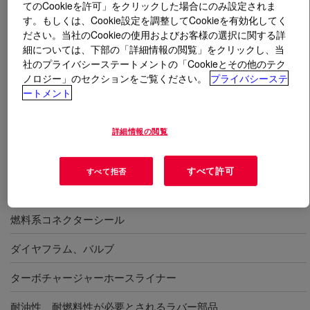
てのCookieを許可」をクリックした場合にのみ設定されま
す。もしくは、Cookie設定を調整してCookieを有効化してく
とは
SILASTIC™ DY 37-148 U Fluorosilicone
ださい。当社のCookieの使用およびお客様の選択に関する詳
Rubber
?
細については、下部の「詳細情報の閲覧」をクリックし、当
社のプライバシーステートメントの「Cookieとその他のテク
ノロジー」のセクションをご覧ください。
プライバシーステ
硬さ65度、一般金型成型用、フロロシリコーンゴム、U-
ートメント
ストック
詳細情報の閲覧
用途
すべて許可
すべて拒否
エンジンシール・ガスケット
燃料系コネクターシール
ダイヤフラム、バルブ
ターボチャージャーホースライナー
耐油性、耐燃料性が必要とされるラバー部品