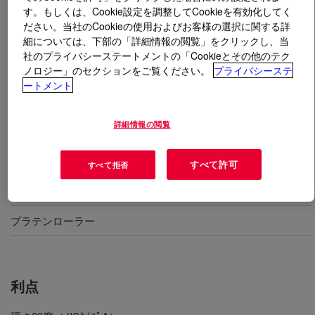
す。もしくは、Cookie設定を調整してCookieを有効化してく
ださい。当社のCookieの使用およびお客様の選択に関する詳
とは
SILASTIC™ DY 32-901 U Silicone Rubber
?
細については、下部の「詳細情報の閲覧」をクリックし、当
社のプライバシーステートメントの「Cookieとその他のテク
硬さ39度、金型成形、HCR U-ストック
ノロジー」のセクションをご覧ください。
プライバシーステ
ートメント
詳細情報の閲覧
用途
金型成形
すべて許可
すべて拒否
一般成形品
プラテンローラー
利点