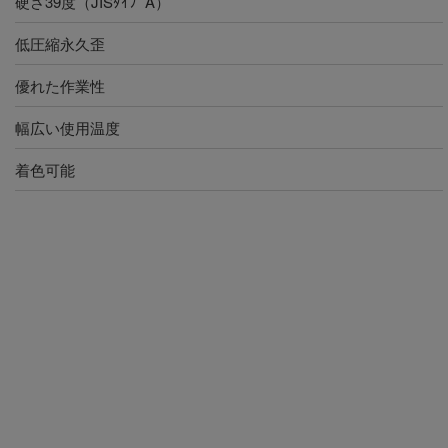
硬さ39度（JISﾀｲﾌﾟA）
低圧縮永久歪
優れた作業性
幅広い使用温度
着色可能