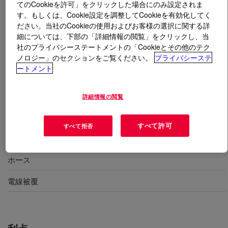
てのCookieを許可」をクリックした場合にのみ設定されま
す。もしくは、Cookie設定を調整してCookieを有効化してく
とは
SILASTIC™ DY 32-4104 U Silicone Rubber
?
ださい。当社のCookieの使用およびお客様の選択に関する詳
細については、下部の「詳細情報の閲覧」をクリックし、当
社のプライバシーステートメントの「Cookieとその他のテク
硬さ40度、押出成形、汎用、HCR U-ストック
ノロジー」のセクションをご覧ください。
プライバシーステ
ートメント
用途
詳細情報の閲覧
押出成形
すべて許可
すべて拒否
チューブ
ホース
電線被覆