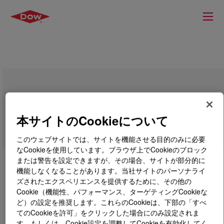
SILASTIC™ DY 32-4072 U Silicone
Rubber
本サイトのCookieについて
このウェブサイトでは、サイトを機能させる目的のみに必要
なCookieを使用しています。ブラウザ上でCookieのブロック
または警告を設定できますが、その場合、サイトが部分的に
機能しなくなることがあります。当社サイトのパーソナライ
ズされたエクスペリエンスを提供するために、その他の
Cookie（機能性、パフォーマンス、ターゲティングCookieな
ど）の設定を推奨します。これらのCookieは、下部の「すべ
てのCookieを許可」をクリックした場合にのみ設定されま
す。もしくは、Cookie設定を調整してCookieを有効化してく