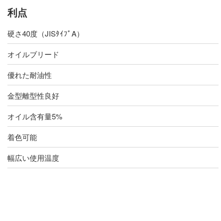
利点
硬さ40度（JISﾀｲﾌﾟA）
オイルブリード
優れた耐油性
金型離型性良好
オイル含有量5%
着色可能
幅広い使用温度