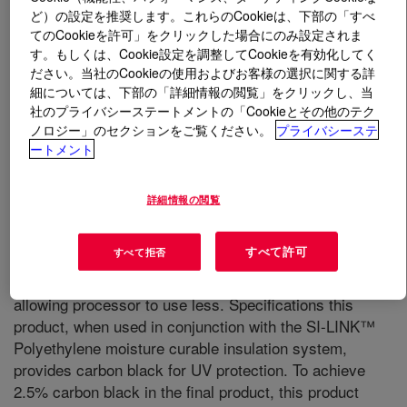
ど）の設定を推奨します。これらのCookieは、下部の「すべ
てのCookieを許可」をクリックした場合にのみ設定されま
とは
SI-LINK™ DFDB-5410 BK PE Moisture-Curable
す。もしくは、Cookie設定を調整してCookieを有効化してく
Compound
?
ださい。当社のCookieの使用およびお客様の選択に関する詳
細については、下部の「詳細情報の閲覧」をクリックし、当
A carbon black filled masterbatch developed for use with
社のプライバシーステートメントの「Cookieとその他のテク
the SI-LINK™ Polyethylene insulation system. This
ノロジー」のセクションをご覧ください。
プライバシーステ
ートメント
carbon black masterbatch is especially designed to
provide excellent UV protection and to minimize the
amount of moisture it absorbs. Advantages this product
詳細情報の閲覧
has excellent handling and processing advantages when
used in SI-LINK™ Polyethylene insulation system
すべて許可
すべて拒否
applications: - A Low tendency to adsorb moisture. -
Formulated with a high concentration of carbon black
allowing processor to use less. Specifications this
product, when used in conjunction with the SI-LINK™
Polyethylene moisture curable insulation system,
provides carbon black for UV protection. To achieve
2.5% carbon black in the final product, this product