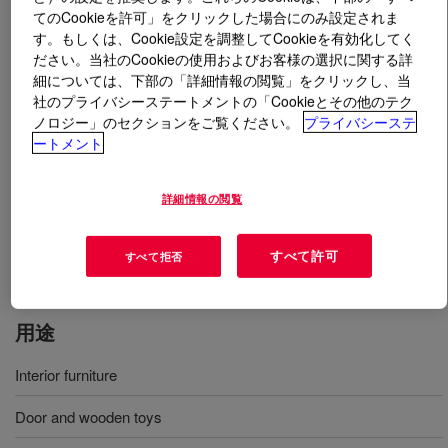
てのCookieを許可」をクリックした場合にのみ設定されま
す。もしくは、Cookie設定を調整してCookieを有効化してく
とは
ROSHIELD™ 3311 Emulsion
?
ださい。当社のCookieの使用およびお客様の選択に関する詳
細については、下部の「詳細情報の閲覧」をクリックし、当
Designed for use in factory-applied, waterborne, interior
社のプライバシーステートメントの「Cookieとその他のテク
wood coatings. It offers good early sandability, block
ノロジー」のセクションをご覧ください。
プライバシーステ
resistance, and stain resistance, as well as extremely
ートメント
low micro-foam entrapment. Recommended as a sealer
and topcoat in clear coatings and offers excellent clarity
詳細情報の閲覧
over both dark and light woods. The proprietary self-
crosslinking chemistry is responsible for rapid cure and
すべて許可
すべて拒否
good stain resistance.
用途
Interior furniture
Door and wooden toys