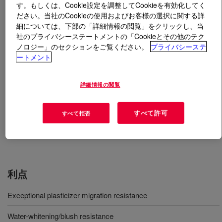
す。もしくは、Cookie設定を調整してCookieを有効化してく
ださい。当社のCookieの使用およびお客様の選択に関する詳
とは
ROBOND™ PS-8915 Water-Borne Adhesive
?
細については、下部の「詳細情報の閲覧」をクリックし、当
社のプライバシーステートメントの「Cookieとその他のテク
ノロジー」のセクションをご覧ください。
プライバシーステ
A ready-to-use pressure sensitive aqueous acrylic
ートメント
emulsion with high level balanced adhesive properties for
demanding graphic art and tape applications.
詳細情報の閲覧
用途
すべて許可
すべて拒否
グラフィックフィルム
利点
Exceptional plasticizer migration resistance
Water-whitening/blush resistance