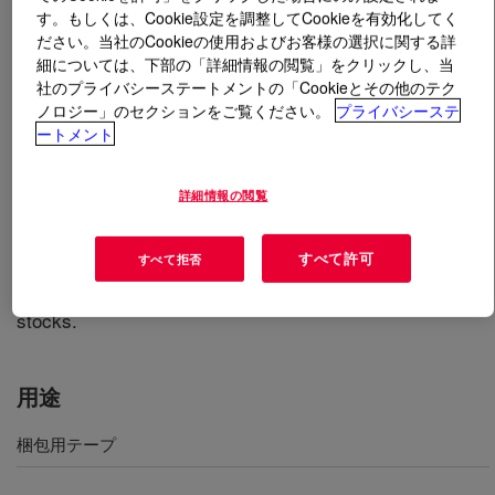
す。もしくは、Cookie設定を調整してCookieを有効化してく
ださい。当社のCookieの使用およびお客様の選択に関する詳
とは
ROBOND™ PS-2000 HV Water-Borne Adhesive
?
細については、下部の「詳細情報の閲覧」をクリックし、当
社のプライバシーステートメントの「Cookieとその他のテク
It is a permanent pressure-sensitive adhesive, which is
ノロジー」のセクションをご覧ください。
プライバシーステ
characterized by a balance of moderate shear strength
ートメント
and tack. This adhesive has demonstrated excellent
performance in both carton sealing film tape and over
詳細情報の閲覧
laminate applications. The viscosity and excellent
stability of ROBOND™ PS-2000 HV Adhesive allows it to
すべて許可
すべて拒否
be used with a variety of coating methods. It is coater-
ready product and may be coated to a variety of face
stocks.
用途
梱包用テープ