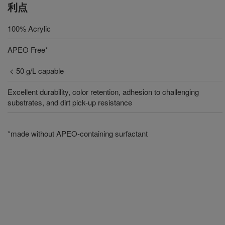
利点
100% Acrylic
APEO Free*
< 50 g/L capable
Excellent durability, color retention, adhesion to challenging
substrates, and dirt pick-up resistance
*made without APEO-containing surfactant