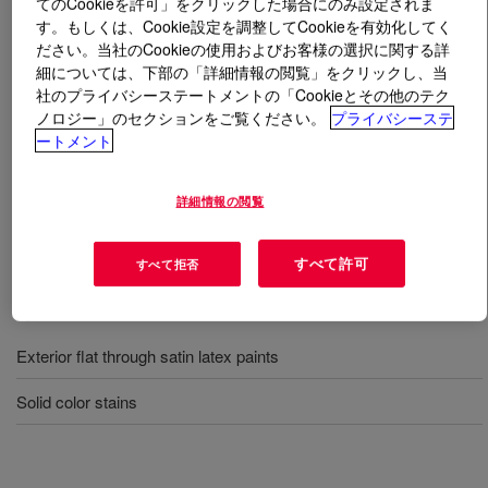
てのCookieを許可」をクリックした場合にのみ設定されま
す。もしくは、Cookie設定を調整してCookieを有効化してく
ださい。当社のCookieの使用およびお客様の選択に関する詳
とは
RHOPLEX™ MULTILOBE™ 400 Acrylic
細については、下部の「詳細情報の閲覧」をクリックし、当
Emulsion
?
社のプライバシーステートメントの「Cookieとその他のテク
ノロジー」のセクションをご覧ください。
プライバシーステ
100% Acrylic binder designed for exterior low VOC flat to
ートメント
satin architectural paints and opaque stains providing
excellent exterior durability, color retention, and dirt pick
詳細情報の閲覧
up resistance. It is supplied at high solids and does not
contain APEO (alkyl phenol ethoxylate) surfactants.
すべて許可
すべて拒否
用途
Exterior flat through satin latex paints
Solid color stains