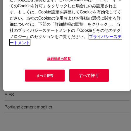
てのCookieを許可」をクリックした場合にのみ設定されま
す。もしくは、Cookie設定を調整してCookieを有効化してく
とは
RHOPLEX™ EI-2000 Emulsion Polymer
?
ださい。当社のCookieの使用およびお客様の選択に関する詳
細については、下部の「詳細情報の閲覧」をクリックし、当
外部断熱仕上げシステム（EIFS）の結合剤やセメント改
社のプライバシーステートメントの「Cookieとその他のテク
質剤として使用するために設計された、多用途の100％
ノロジー」のセクションをご覧ください。
プライバシーステ
アクリルポリマー。セメントとの相溶性があるため、
ートメント
EIFSセメント系ベースコートおよび接着剤で優れた性能
を発揮します。
詳細情報の閲覧
すべて許可
すべて拒否
用途
EIFS
Portland cement modifier