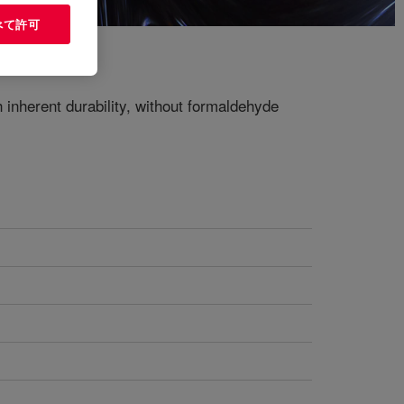
べて許可
inherent durability, without formaldehyde