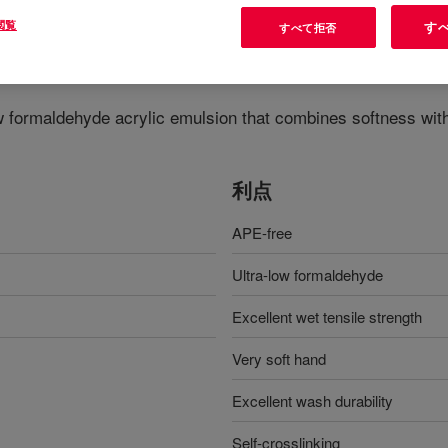
閲覧
す
すべて拒否
inders
?
 formaldehyde acrylic emulsion that combines softness with 
利点
APE-free
Ultra-low formaldehyde
Excellent wet tensile strength
Very soft hand
Excellent wash durability
Self-crosslinking