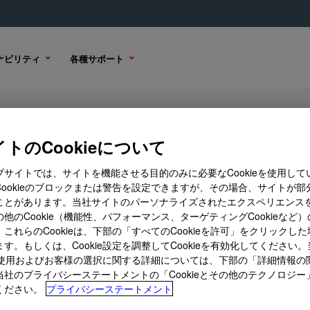
ナビリティ
各種サポート
r-Borne Binders
トのCookieについて
ブサイトでは、サイトを機能させる目的のみに必要なCookieを使用して
Cookieのブロックまたは警告を設定できますが、その場合、サイトが部
ことがあります。当社サイトのパーソナライズされたエクスペリエンス
 オプション
購入オプション
他のCookie（機能性、パフォーマンス、ターゲティングCookieなど
これらのCookieは、下部の「すべてのCookieを許可」をクリックし
す。もしくは、Cookie設定を調整してCookieを有効化してください
ieの使用およびお客様の選択に関する詳細については、下部の「詳細情報の
当社のプライバシーステートメントの「Cookieとその他のテクノロジー
ください。
プライバシーステートメント