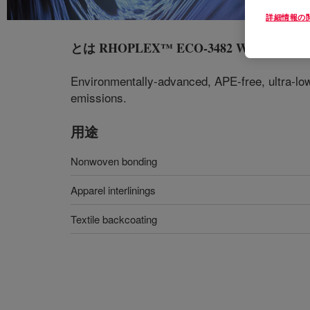
詳細情報の
とは
RHOPLEX™ ECO-3482 Water-Borne B
Environmentally-advanced, APE-free, ultra-low
emissions.
用途
Nonwoven bonding
Apparel interlinings
Textile backcoating