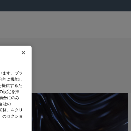
います。ブラ
分的に機能し
を提供するた
）の設定を推
た場合にのみ
。当社の
閲覧」をクリ
」のセクショ