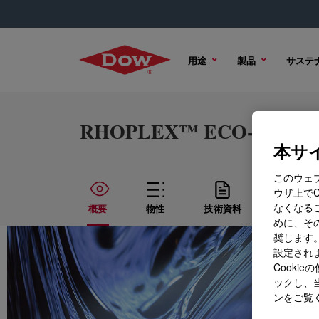
用途
製品
サステ
RHOPLEX™ ECO-3482 Wate
本サイ
このウェ
ウザ上で
なくなる
概要
物性
技術資料
サンプル
めに、その
奨します。
設定されま
Cook
ックし、
ンをご覧