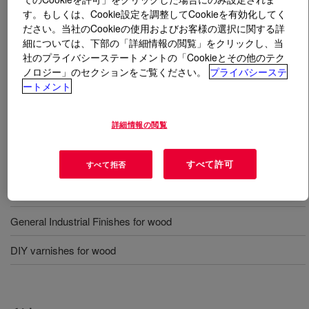
す。もしくは、Cookie設定を調整してCookieを有効化してく
ださい。当社のCookieの使用およびお客様の選択に関する詳
とは
RHOPLEX™ CL-204 Acrylic Emulsion
?
細については、下部の「詳細情報の閲覧」をクリックし、当
社のプライバシーステートメントの「Cookieとその他のテク
An acrylic emulsion that is recommended for factory-
ノロジー」のセクションをご覧ください。
プライバシーステ
applied clear topcoats over wood with outstanding clarity,
ートメント
print, and block resistance. It is recommended for fine
furniture and general wood topcoats.
詳細情報の閲覧
用途
すべて許可
すべて拒否
Clear lacquers for wood furniture and cabinetry
General Industrial Finishes for wood
DIY varnishes for wood