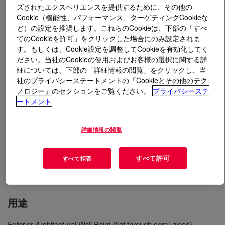
ズされたエクスペリエンスを提供するために、その他の
Cookie（機能性、パフォーマンス、ターゲティングCookieな
とは
RHOPLEX™ 732C Binder
?
ど）の設定を推奨します。これらのCookieは、下部の「すべ
てのCookieを許可」をクリックした場合にのみ設定されま
An aqueous acrylic emulsion that utilizes unique polymer
す。もしくは、Cookie設定を調整してCookieを有効化してく
architecture and ambient crosslinking that allows for
ださい。当社のCookieの使用およびお客様の選択に関する詳
細については、下部の「詳細情報の閲覧」をクリックし、当
superior exterior durability and water resistance
社のプライバシーステートメントの「Cookieとその他のテク
properties. It has a low coalescent demand to help
ノロジー」のセクションをご覧ください。
プライバシーステ
formulators meet low VOC targets of < 50 g/L.
ートメント
RHOPLEX™ 732C Binder has formulating versatility to
be used as a primer, basement water proofer, or topcoat
詳細情報の閲覧
over a variety of substrates from flat to semi-high gloss.
RHOPLEX™ 732C is made without APEO-containing
surfactants and does not contain any intentionally added
すべて許可
すべて拒否
PFAS.
用途
Exterior Architectural Wall Paint (flat through semi-gloss)