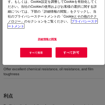
す。もしくは、Cookie設定を調整してCookieを有効化してく
ださい。当社のCookieの使用およびお客様の選択に関する詳
とは
PRIMAL™ WL-91 Emulsion
?
細については、下部の「詳細情報の閲覧」をクリックし、当
社のプライバシーステートメントの「Cookieとその他のテク
ノロジー」のセクションをご覧ください。
プライバシーステ
水系工業用塗料処方用の熱可塑アクリルエマルジョン樹
ートメント
脂。耐薬品性、耐油性、耐候性、高光沢性。
詳細情報の閲覧
用途
すべて許可
すべて拒否
Comparable in performance, yet lower in cost, than aqueous
acrylic-urethane systems found in the marketplace today
Offer excellent chemical resistance, oil resistance, and film
toughness
利点