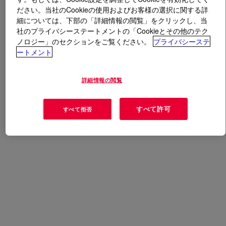
ださい。当社のCookieの使用およびお客様の選択に関する詳
細については、下部の「詳細情報の閲覧」をクリックし、当
とは
PRIMAL™ NT-2624
?
社のプライバシーステートメントの「Cookieとその他のテク
ノロジー」のセクションをご覧ください。
プライバシーステ
ポリマーベースのポリッシュは、どのようなメンテナン
ートメント
スにも使用でき、バーニッシュ/スプレーバフレスポン
スも良好。耐久性、光沢良好、耐ヒールマーク性、耐ス
詳細情報の閲覧
カッフ性、耐汚染性、低臭。病院や介護施設といった臭
いを気にされる場所に適している。。
すべて許可
すべて拒否