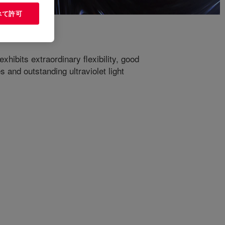
べて許可
hibits extraordinary flexibility, good
 and outstanding ultraviolet light