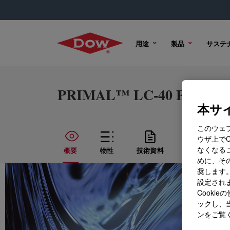
用途
製品
サステ
PRIMAL™ LC-40 ER Water
本サイ
このウェ
ウザ上で
なくなる
概要
物性
技術資料
サンプル オ
めに、その
奨します。
設定されま
Cook
ックし、
ンをご覧