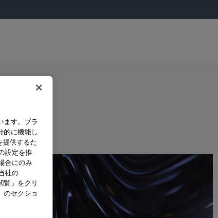
います。ブラ
分的に機能し
を提供するた
）の設定を推
た場合にのみ
。当社の
閲覧」をクリ
」のセクショ