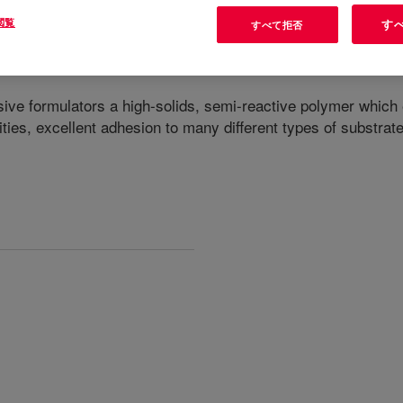
閲覧
す
すべて拒否
nder
?
ve formulators a high-solids, semi-reactive polymer which ex
ties, excellent adhesion to many different types of substrates