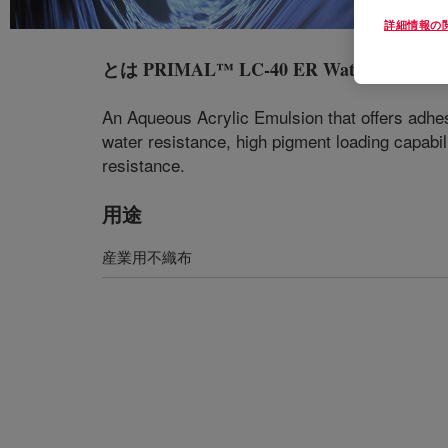
詳細情報の
とは
PRIMAL™ LC-40 ER Water-Borne Bi
An Aqueous Acrylic Emulsion that offers adhesi
water resistance, high pigment loading capabili
resistance.
用途
産業用不織布