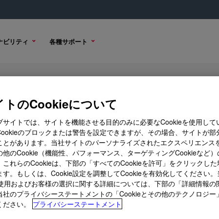
ナビリティ
各種サポート
-Borne Binder
トのCookieについて
ブサイトでは、サイトを機能させる目的のみに必要なCookieを使用して
Cookieのブロックまたは警告を設定できますが、その場合、サイトが部
ことがあります。当社サイトのパーソナライズされたエクスペリエンス
プション
購入オプション
他のCookie（機能性、パフォーマンス、ターゲティングCookieなど
これらのCookieは、下部の「すべてのCookieを許可」をクリックし
す。もしくは、Cookie設定を調整してCookieを有効化してください
ieの使用およびお客様の選択に関する詳細については、下部の「詳細情報の
当社のプライバシーステートメントの「Cookieとその他のテクノロジー
ください。
プライバシーステートメント