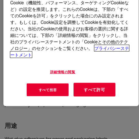
Cookie（機能性、パフォーマンス、ターゲティングCookieな
ど）の設定を推奨します。これらのCookieは、下部の「すべ
とは
PRIMAL™ I-2426D APEF Water-Borne
てのCookieを許可」をクリックした場合にのみ設定されま
Adhesive
?
す。もしくは、Cookie設定を調整してCookieを有効化してく
ださい。当社のCookieの使用およびお客様の選択に関する詳
細については、下部の「詳細情報の閲覧」をクリックし、当
It is a water-based, alkali-soluble acrylic emulsion
社のプライバシーステートメントの「Cookieとその他のテク
polymer designed for use in wet-glue adhesive
ノロジー」のセクションをご覧ください。
プライバシーステ
applications. Once neutralized with a suitable base, it
ートメント
delivers excellent wet tack and adhesion properties. The
unneutralized form allows flexibility in selecting the
詳細情報の閲覧
appropriate amine for solubilization, enabling tailored
performance across various application needs. This
APEO-free polymer is ideal for wet-glue adhesives,
すべて許可
すべて拒否
offering strong initial tack and reliable bonding,
particularly in paper and packaging industries.
用途
Wet-glue adhesives for paper and packaging labels