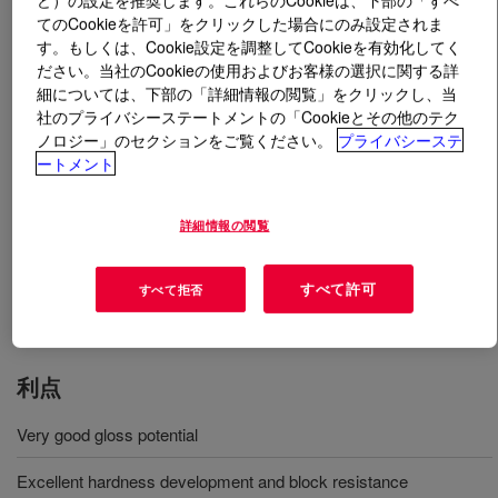
てのCookieを許可」をクリックした場合にのみ設定されま
す。もしくは、Cookie設定を調整してCookieを有効化してく
とは
PRIMAL™ HG-98 Emulsion
?
ださい。当社のCookieの使用およびお客様の選択に関する詳
細については、下部の「詳細情報の閲覧」をクリックし、当
Pure acrylic emulsion polymer designed for high gloss
社のプライバシーステートメントの「Cookieとその他のテク
interior and exterior wall coatings providing superior film
ノロジー」のセクションをご覧ください。
プライバシーステ
resistance properties and very nice appearance.
ートメント
詳細情報の閲覧
用途
Gloss and Semi-Gloss Paints
すべて許可
すべて拒否
利点
Very good gloss potential
Excellent hardness development and block resistance