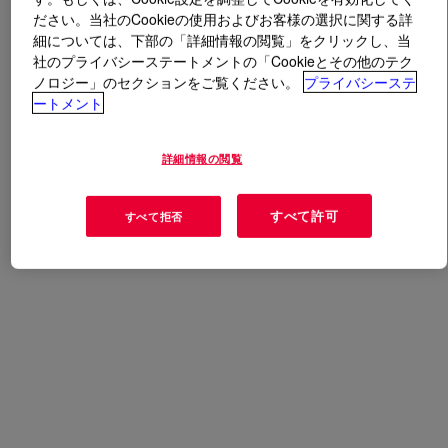
ださい。当社のCookieの使用およびお客様の選択に関する詳
細については、下部の「詳細情報の閲覧」をクリックし、当
とは
PRIMAL™ ECO-16 T Water-Borne Binder
?
社のプライバシーステートメントの「Cookieとその他のテク
ノロジー」のセクションをご覧ください。
プライバシーステ
An all acrylic, nonionic, self-crosslinking polymer which
ートメント
can be used in a wide range of textile and nonwoven
applications. Firm hand and excellent durability to
詳細情報の閲覧
washing and dry cleaning are characteristics of
nonwoven and fabrics treated with this. It is
recommended for use in fabric finishing and as a spray
すべて許可
すべて拒否
bonding fiberfill.