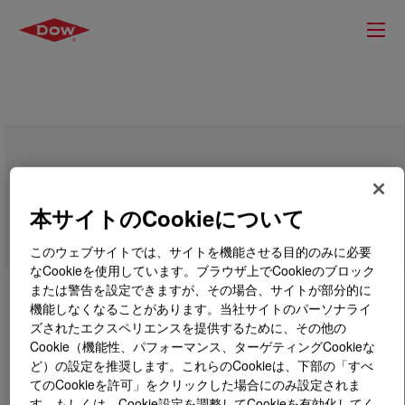
PRIMAL™ ECO-16 T Water-Borne
Binder
本サイトのCookieについて
このウェブサイトでは、サイトを機能させる目的のみに必要
なCookieを使用しています。ブラウザ上でCookieのブロック
または警告を設定できますが、その場合、サイトが部分的に
機能しなくなることがあります。当社サイトのパーソナライ
ズされたエクスペリエンスを提供するために、その他の
Cookie（機能性、パフォーマンス、ターゲティングCookieな
ど）の設定を推奨します。これらのCookieは、下部の「すべ
てのCookieを許可」をクリックした場合にのみ設定されま
す。もしくは、Cookie設定を調整してCookieを有効化してく