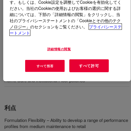
す。もしくは、Cookie設定を調整してCookieを有効化してく
ださい。当社のCookieの使用およびお客様の選択に関する詳
とは
PRIMAL™ E-3479 JB
?
細については、下部の「詳細情報の閲覧」をクリックし、当
社のプライバシーステートメントの「Cookieとその他のテク
ノロジー」のセクションをご覧ください。
プライバシーステ
一般汎用フロアーポリッシュ用アクリルエマルジョンポ
ートメント
リマー。高耐久、高光沢、コストパフォーマンス。
詳細情報の閲覧
すべて許可
すべて拒否
用途
Home Care and Institutional Floor polishes
利点
Formulation Flexibility – Ability to develop a range of performance
profiles from medium maintenance to retail