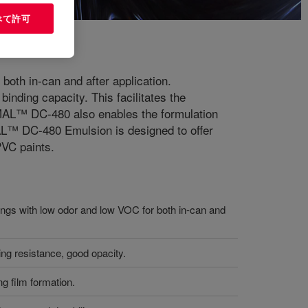
べて許可
oth in-can and after application.
ding capacity. This facilitates the
PRIMAL™ DC-480 also enables the formulation
MAL™ DC-480 Emulsion is designed to offer
PVC paints.
atings with low odor and low VOC for both in-can and
ing resistance, good opacity.
ng film formation.