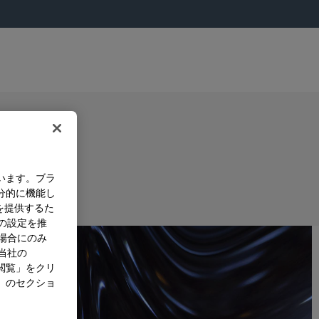
います。ブラ
分的に機能し
を提供するた
）の設定を推
た場合にのみ
。当社の
閲覧」をクリ
」のセクショ