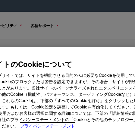
ナビリティ
各種サポート
on
トのCookieについて
ブサイトでは、サイトを機能させる目的のみに必要なCookieを使用して
Cookieのブロックまたは警告を設定できますが、その場合、サイトが部
ことがあります。当社サイトのパーソナライズされたエクスペリエンス
購入オプション
他のCookie（機能性、パフォーマンス、ターゲティングCookieなど
これらのCookieは、下部の「すべてのCookieを許可」をクリックし
す。もしくは、Cookie設定を調整してCookieを有効化してください
ieの使用およびお客様の選択に関する詳細については、下部の「詳細情報の
当社のプライバシーステートメントの「Cookieとその他のテクノロジー
ください。
プライバシーステートメント