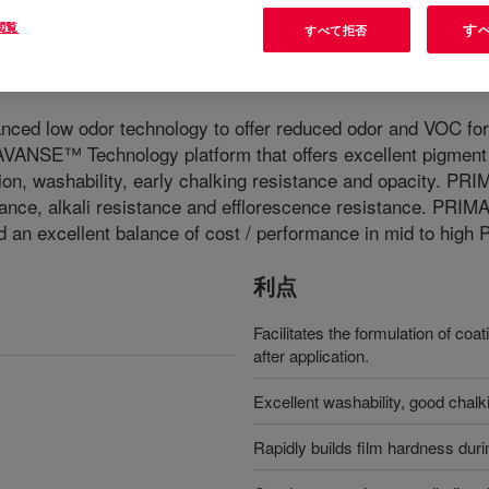
閲覧
す
すべて拒否
nced low odor technology to offer reduced odor and VOC for b
SE™ Technology platform that offers excellent pigment bin
ation, washability, early chalking resistance and opacity. 
stance, alkali resistance and efflorescence resistance. PRI
nd an excellent balance of cost / performance in mid to high 
利点
Facilitates the formulation of co
after application.
Excellent washability, good chalk
Rapidly builds film hardness duri