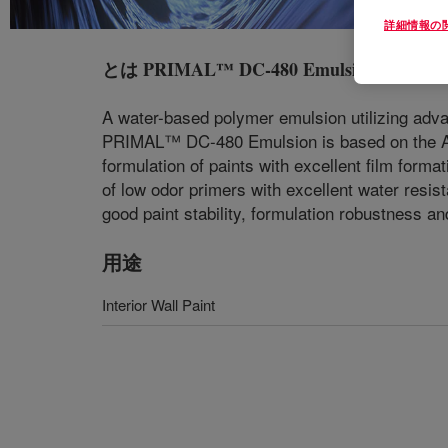
詳細情報の
とは
PRIMAL™ DC-480 Emulsion
?
A water-based polymer emulsion utilizing adva
PRIMAL™ DC-480 Emulsion is based on the AVAN
formulation of paints with excellent film form
of low odor primers with excellent water resi
good paint stability, formulation robustness a
用途
Interior Wall Paint