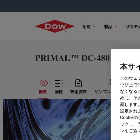
用途
製品
サステ
PRIMAL™ DC-480 Emulsi
本サイ
このウェ
ウザ上で
なくなる
概要
物性
技術資料
サンプル オプション
めに、その
奨します。
設定されま
Cook
ックし、
ンをご覧