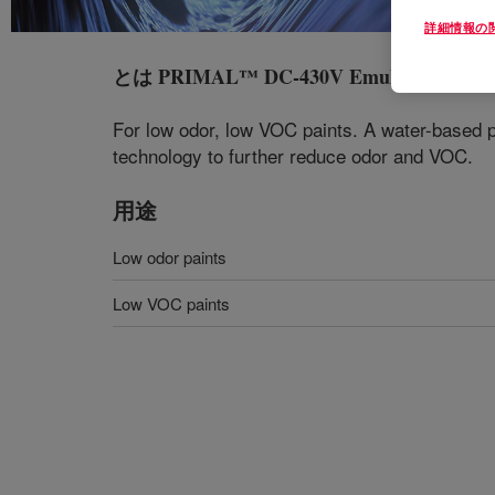
詳細情報の
とは
PRIMAL™ DC-430V Emulsion
?
For low odor, low VOC paints. A water-based
technology to further reduce odor and VOC.
用途
Low odor paints
Low VOC paints