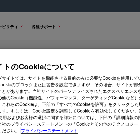
ナビリティ
各種サポート
ion
トのCookieについて
ブサイトでは、サイトを機能させる目的のみに必要なCookieを使用して
Cookieのブロックまたは警告を設定できますが、その場合、サイトが部
ことがあります。当社サイトのパーソナライズされたエクスペリエンス
購入オプション
他のCookie（機能性、パフォーマンス、ターゲティングCookieなど
これらのCookieは、下部の「すべてのCookieを許可」をクリックし
す。もしくは、Cookie設定を調整してCookieを有効化してください
ieの使用およびお客様の選択に関する詳細については、下部の「詳細情報の
当社のプライバシーステートメントの「Cookieとその他のテクノロジー
ください。
プライバシーステートメント