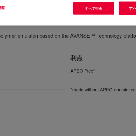
閲覧
す
すべて拒否
 polymer emulsion based on the AVANSE™ Technology platfor
利点
APEO Free*
*made without APEO-containing 