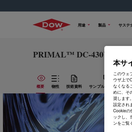
用途
製品
サステ
PRIMAL™ DC-430V Emuls
本サイ
このウェ
ウザ上で
なくなる
概要
物性
技術資料
サンプル オプション
めに、その
奨します。
設定されま
Cook
ックし、
ンをご覧