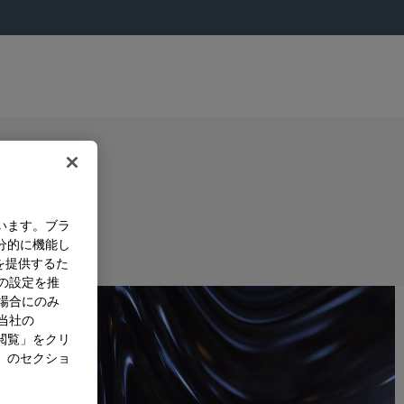
います。ブラ
分的に機能し
を提供するた
）の設定を推
た場合にのみ
。当社の
閲覧」をクリ
」のセクショ