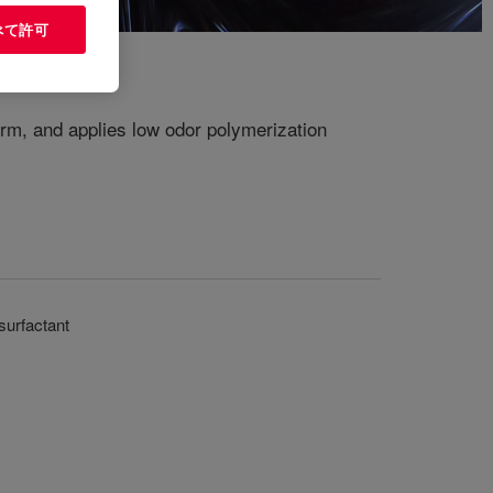
べて許可
m, and applies low odor polymerization
surfactant