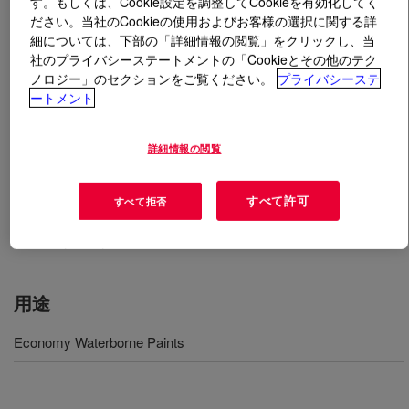
す。もしくは、Cookie設定を調整してCookieを有効化してく
ださい。当社のCookieの使用およびお客様の選択に関する詳
とは
PRIMAL™ DC-200E Emulsion
?
細については、下部の「詳細情報の閲覧」をクリックし、当
社のプライバシーステートメントの「Cookieとその他のテク
ノロジー」のセクションをご覧ください。
プライバシーステ
New generation of emulsion polymer. It is designed to be
ートメント
used in coatings where the pigment volume
concentration (PVC) is mid to high PVC. Recommended
to work with AVANSE™ Technology type emulsion
詳細情報の閲覧
polymers, such as PRIMAL DC-420 Emulsion, to offer
improved hiding, increased application coverage,
すべて許可
すべて拒否
decreased formulation cost, and maintenance of the
overall paint performance.
用途
Economy Waterborne Paints