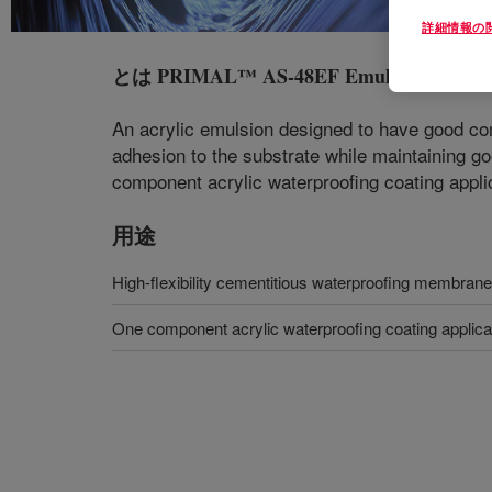
詳細情報の
とは
PRIMAL™ AS-48EF Emulsion
?
An acrylic emulsion designed to have good c
adhesion to the substrate while maintaining goo
component acrylic waterproofing coating appli
用途
High-flexibility cementitious waterproofing membran
One component acrylic waterproofing coating applica