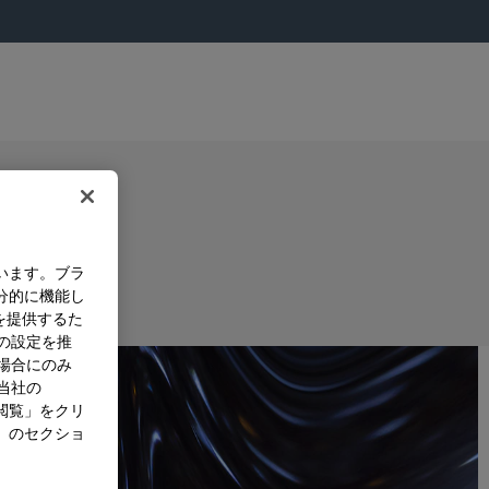
います。ブラ
分的に機能し
を提供するた
）の設定を推
た場合にのみ
。当社の
閲覧」をクリ
」のセクショ