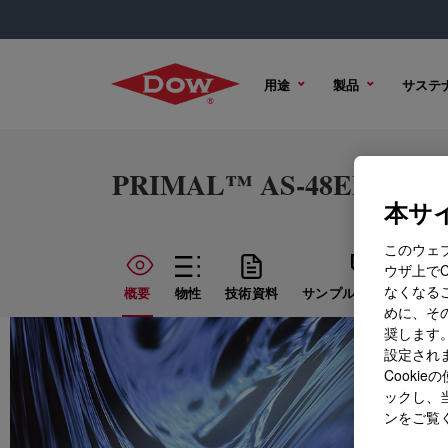
用途
製品
サステ
PRIMAL™ AS-48EF Emuls
本サイ
このウェ
ウザ上で
なくなる
概要
物性
技術資料
サンプル オプション
めに、その
奨します。
設定されま
Cook
ックし、
ンをご覧