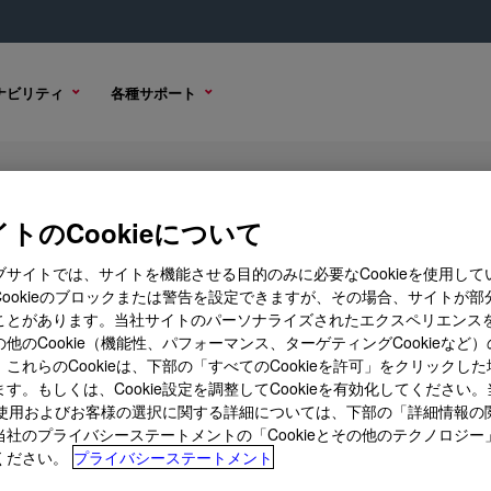
ナビリティ
各種サポート
ion
トのCookieについて
ブサイトでは、サイトを機能させる目的のみに必要なCookieを使用して
Cookieのブロックまたは警告を設定できますが、その場合、サイトが部
ことがあります。当社サイトのパーソナライズされたエクスペリエンス
購入オプション
他のCookie（機能性、パフォーマンス、ターゲティングCookieなど
これらのCookieは、下部の「すべてのCookieを許可」をクリックし
す。もしくは、Cookie設定を調整してCookieを有効化してください
ieの使用およびお客様の選択に関する詳細については、下部の「詳細情報の
当社のプライバシーステートメントの「Cookieとその他のテクノロジー
ください。
プライバシーステートメント