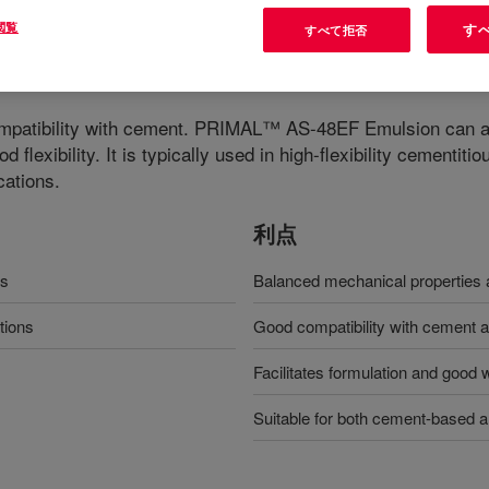
閲覧
す
すべて拒否
ompatibility with cement. PRIMAL™ AS-48EF Emulsion can a
d flexibility. It is typically used in high-flexibility cement
cations.
利点
es
Balanced mechanical properties a
tions
Good compatibility with cement a
Facilitates formulation and good w
Suitable for both cement-based 