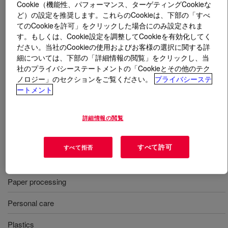
Cookie（機能性、パフォーマンス、ターゲティングCookieな
ど）の設定を推奨します。これらのCookieは、下部の「すべ
とは
Polyglycol PT 3000
?
てのCookieを許可」をクリックした場合にのみ設定されま
す。もしくは、Cookie設定を調整してCookieを有効化してく
ださい。当社のCookieの使用およびお客様の選択に関する詳
A PO homopolymer triol with a 3000 molecular weight,
細については、下部の「詳細情報の閲覧」をクリックし、当
used in a range of foam control applications.
社のプライバシーステートメントの「Cookieとその他のテク
ノロジー」のセクションをご覧ください。
プライバシーステ
ートメント
用途
Fiber and textile processing
詳細情報の閲覧
Food and fermentation
すべて許可
すべて拒否
Kosher applications
Paper processing
Personal care
Plastics