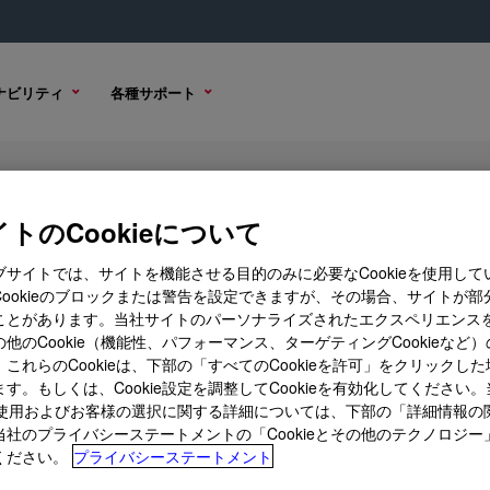
ナビリティ
各種サポート
トのCookieについて
ブサイトでは、サイトを機能させる目的のみに必要なCookieを使用して
Cookieのブロックまたは警告を設定できますが、その場合、サイトが部
ことがあります。当社サイトのパーソナライズされたエクスペリエンス
購入オプション
他のCookie（機能性、パフォーマンス、ターゲティングCookieなど
これらのCookieは、下部の「すべてのCookieを許可」をクリックし
す。もしくは、Cookie設定を調整してCookieを有効化してください
ieの使用およびお客様の選択に関する詳細については、下部の「詳細情報の
当社のプライバシーステートメントの「Cookieとその他のテクノロジー
ください。
プライバシーステートメント