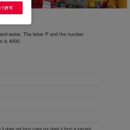
べて許可
 and water. The letter P and the number
t is 4000.
it does not form coke nor does it form a varnish