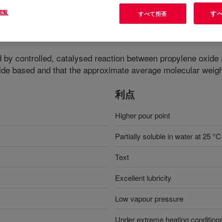
閲覧
す
すべて拒否
d by controlled, catalysed reaction between propylene oxide
xide based and that the approximate average molecular weigh
利点
Higher pour point
Partially soluble in water at 25 °C
Text
Excellent lubricity
Low vapour pressure
Under extreme heating conditions 