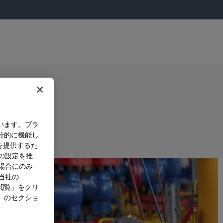
います。ブラ
分的に機能し
を提供するた
）の設定を推
た場合にのみ
。当社の
閲覧」をクリ
」のセクショ