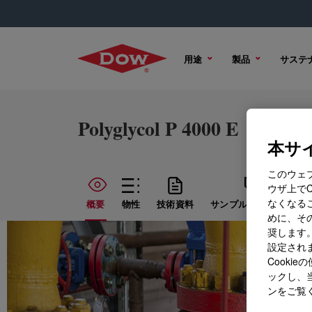
用途
製品
サステ
Polyglycol P 4000 E
本サイ
このウェ
ウザ上で
なくなる
概要
物性
技術資料
サンプル オプション
めに、その
奨します。
設定されま
Cook
ックし、
ンをご覧