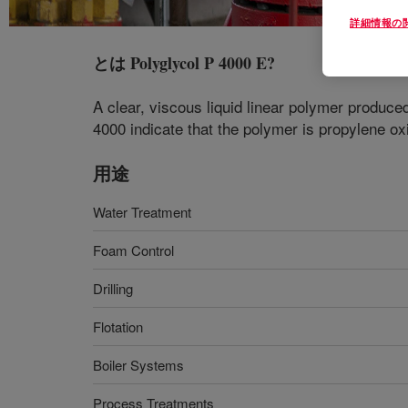
詳細情報の
とは
Polyglycol P 4000 E
?
A clear, viscous liquid linear polymer produce
4000 indicate that the polymer is propylene o
用途
Water Treatment
Foam Control
Drilling
Flotation
Boiler Systems
Process Treatments