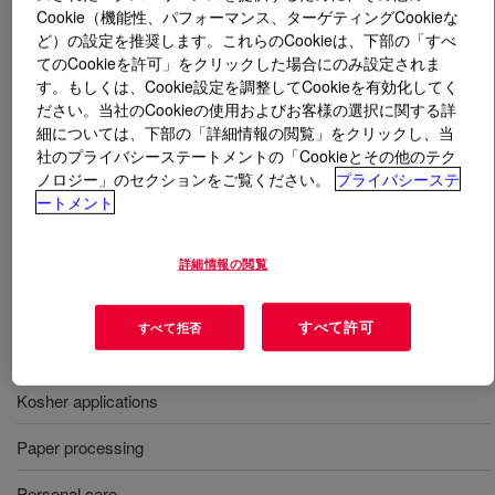
Cookie（機能性、パフォーマンス、ターゲティングCookieな
ど）の設定を推奨します。これらのCookieは、下部の「すべ
とは
Polyglycol P 1200 E
?
てのCookieを許可」をクリックした場合にのみ設定されま
す。もしくは、Cookie設定を調整してCookieを有効化してく
A liquid polyalkylene glycol used as an antifoam agent in
ださい。当社のCookieの使用およびお客様の選択に関する詳
a wide variety of industries, including latex formulations,
細については、下部の「詳細情報の閲覧」をクリックし、当
paper and pulp processing, emulsion paints, and food
社のプライバシーステートメントの「Cookieとその他のテク
ノロジー」のセクションをご覧ください。
プライバシーステ
production.
ートメント
用途
詳細情報の閲覧
Fiber and textile processing
すべて許可
すべて拒否
Food and fermentation
Kosher applications
Paper processing
Personal care