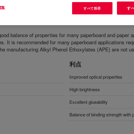
閲覧
す
すべて拒否
good balance of properties for many paperboard and paper app
es. It is recommended for many paperboard applications requir
 the manufacturing Alkyl Phenol Ethoxylates (APE) are not u
利点
Improved optical properties
High brightness
Excellent glueability
Balance of binding strength with pr