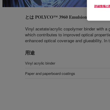
詳細情報の
とは
POLYCO™ 3960 Emulsion
?
Vinyl acetate/acrylic copolymer binder with a 
which contributes to improved optical properti
enhanced optical coverage and glueability. In
用途
Vinyl acrylic binder
Paper and paperboard coatings