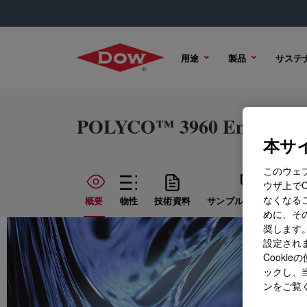
用途
製品
サステ
POLYCO™ 3960 Emulsion
本サイ
このウェ
ウザ上で
なくなる
概要
物性
技術資料
サンプル オプション
めに、その
奨します。
設定されま
Cook
ックし、
ンをご覧