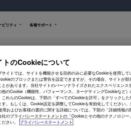
ナビリティ
各種サポート
トのCookieについて
ブサイトでは、サイトを機能させる目的のみに必要なCookieを使用して
Cookieのブロックまたは警告を設定できますが、その場合、サイトが部
ことがあります。当社サイトのパーソナライズされたエクスペリエンス
購入オプション
他のCookie（機能性、パフォーマンス、ターゲティングCookieなど
これらのCookieは、下部の「すべてのCookieを許可」をクリックし
す。もしくは、Cookie設定を調整してCookieを有効化してください
ieの使用およびお客様の選択に関する詳細については、下部の「詳細情報の
当社のプライバシーステートメントの「Cookieとその他のテクノロジー
ください。
プライバシーステートメント