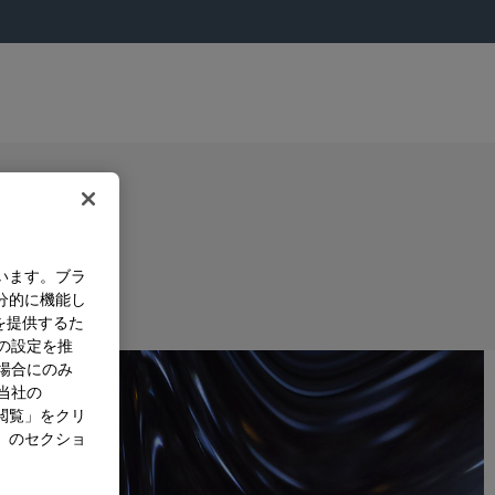
います。ブラ
分的に機能し
を提供するた
）の設定を推
た場合にのみ
。当社の
閲覧」をクリ
」のセクショ