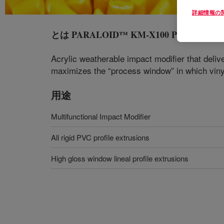
詳細情報の
とは
PARALOID™ KM-X100 PRO Impact M
Acrylic weatherable impact modifier that delive
maximizes the “process window” in which vinyl
用途
Multifunctional Impact Modifier
All rigid PVC profile extrusions
High gloss window lineal profile extrusions