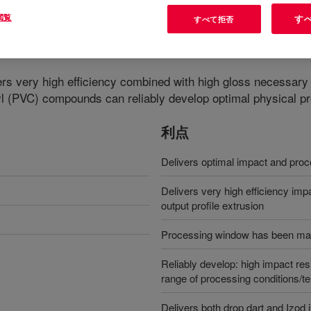
閲覧
す
すべて拒否
odifier
?
rs very high efficiency combined with high gloss necessary fo
 (PVC) compounds can reliably develop optimal physical prop
利点
Delivers optimal impact and proc
Delivers very high efficiency im
output profile extrusion
Processing window has been ma
Reliably develop: high impact res
range of processing conditions/t
Delivers both drop dart and Izod