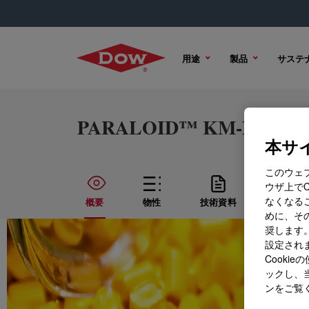
用途
製品
サステ
PARALOID™ KM-X100 PRO
本サイ
このウェ
ウザ上で
なくなる
概要
物性
技術資料
サンプ
めに、その
奨します。
設定されま
Cook
ックし、
ンをご覧