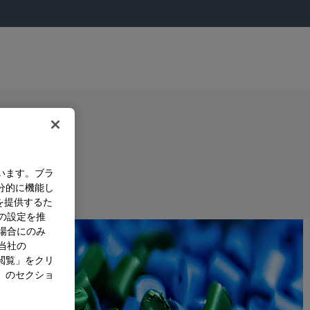
います。ブラ
分的に機能し
を提供するた
）の設定を推
た場合にのみ
。当社の
閲覧」をクリ
」のセクショ