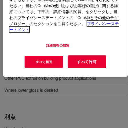
ださい。当社のCookieの使用およびお客様の選択に関する詳
細については、下部の「詳細情報の閲覧」をクリックし、当
とは
PARALOID™ KM-377 Impact Modifier
?
社のプライバシーステートメントの「Cookieとその他のテク
ノロジー」のセクションをご覧ください。
プライバシーステ
Weatherable impact modifier imparting the lowest gloss
ートメント
for vinyl (PVC) siding applications.
詳細情報の閲覧
用途
すべて許可
すべて拒否
PVC siding extrusion
Other PVC extrusion building product applications
Where lower gloss is desired
利点