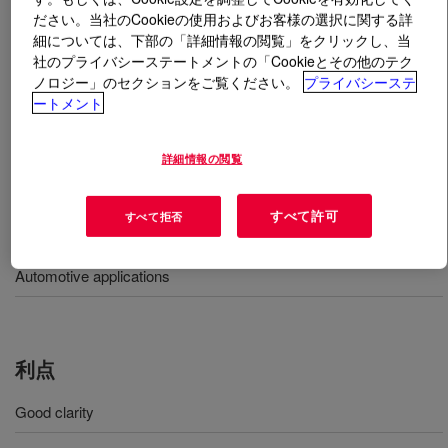
ださい。当社のCookieの使用およびお客様の選択に関する詳
細については、下部の「詳細情報の閲覧」をクリックし、当
とは
PARALOID™ KCZ-201N Impact Modifier
?
社のプライバシーステートメントの「Cookieとその他のテク
ノロジー」のセクションをご覧ください。
プライバシーステ
Gives a good combination of impact resistance, clarity,
ートメント
modulus and melt flow retention for polycarbonate (PC).
詳細情報の閲覧
用途
すべて許可
すべて拒否
Durable goods
Automotive applications
利点
Good clarity