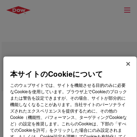
PARALOID™ KCZ-201N Impact
Modifier
本サイトのCookieについて
このウェブサイトでは、サイトを機能させる目的のみに必要
なCookieを使用しています。ブラウザ上でCookieのブロック
または警告を設定できますが、その場合、サイトが部分的に
機能しなくなることがあります。当社サイトのパーソナライ
ズされたエクスペリエンスを提供するために、その他の
Cookie（機能性、パフォーマンス、ターゲティングCookieな
ど）の設定を推奨します。これらのCookieは、下部の「すべ
てのCookieを許可」をクリックした場合にのみ設定されま
す。もしくは、Cookie設定を調整してCookieを有効化してく