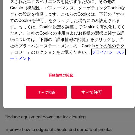
ズされたエクスペリエンスを提供するために、その他の
Cookie（機能性、パフォーマンス、ターゲティングCookieな
ど）の設定を推奨します。これらのCookieは、下部の「すべ
とは
PARALOID™ K-175 ER Acrylic Processing Aid
?
てのCookieを許可」をクリックした場合にのみ設定されま
す。もしくは、Cookie設定を調整してCookieを有効化してく
Polymeric lubricant that provides excellent hot metal
ださい。当社のCookieの使用およびお客様の選択に関する詳
release characteristics without affecting the clarity or
細については、下部の「詳細情報の閲覧」をクリックし、当
compatibility of the vinyl (PVC) itself or of the finished
社のプライバシーステートメントの「Cookieとその他のテク
parts.
ノロジー」のセクションをご覧ください。
プライバシーステ
ートメント
用途
詳細情報の閲覧
Improve hot metal release of PVC during melt processing
すべて許可
すべて拒否
All methods of rigid PVC melt processing including calendering,
extrusion, foam extrusion, and injection molding
Reduce equipment downtime for cleaning
Improve flow to edges of sheets and corners of profiles