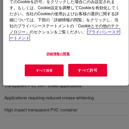
てのCookieを許可」をクリックした場合にのみ設定されま
す。もしくは、Cookie設定を調整してCookieを有効化してく
とは
PARALOID™ BTA-717 Impact Modifier
?
ださい。当社のCookieの使用およびお客様の選択に関する詳
細については、下部の「詳細情報の閲覧」をクリックし、当
社のプライバシーステートメントの「Cookieとその他のテク
Offers consumers a high quality, general purpose MBS
ノロジー」のセクションをご覧ください。
プライバシーステ
impact modifier for vinyl (PVC) transparent film and
ートメント
sheet applications, with low crease-whitening.
詳細情報の閲覧
用途
すべて許可
すべて拒否
General purpose MBS impact modifier
Transparent PVC film / sheet applications
Applications requiring reduced crease-whitening
High impact transparent PVC container