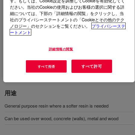
す。もしくは、Cookie設定を調整してCookieを有効化してく
ださい。当社のCookieの使用およびお客様の選択に関する詳
細については、下部の「詳細情報の閲覧」をクリックし、当
とは
PARALOID™ B-82 51% Resin
?
社のプライバシーステートメントの「Cookieとその他のテク
ノロジー」のセクションをご覧ください。
プライバシーステ
A softer, general purpose acrylic resin. Films based on
ートメント
PARALOID™ B-82 Thermoplastic Solution Resin exhibit
the water-white color, durability, and retention of flexibility
詳細情報の閲覧
and chemical resistance characteristic of acrylic
polymers. The product is equal to or lower in cost than
vinyl resins, ethyl cellulose, or chlorinated rubber but
すべて許可
すべて拒否
offers better chemical resistance and exterior durability.
用途
General purpose resin where a softer resin is needed
Can be used over wood, concrete (walls), metal and wood