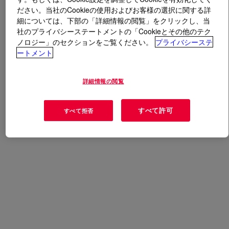
ださい。当社のCookieの使用およびお客様の選択に関する詳
細については、下部の「詳細情報の閲覧」をクリックし、当
とは
PAG 24E Polyglycol
?
社のプライバシーステートメントの「Cookieとその他のテク
ノロジー」のセクションをご覧ください。
プライバシーステ
An additive for fuel.
ートメント
用途
詳細情報の閲覧
Fuel Carrier Fluid
すべて許可
すべて拒否