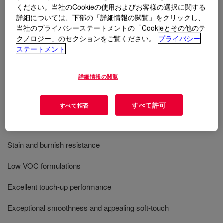
ください。当社のCookieの使用およびお客様の選択に関する
用途
詳細については、下部の「詳細情報の閲覧」をクリックし、
当社のプライバシーステートメントの「Cookieとその他のテ
Interior Wall paints
クノロジー」のセクションをご覧ください。
プライバシー
ステートメント
Premium low sheens and deep tone formulations
Suitable for residential use interior paints
詳細情報の閲覧
すべて許可
すべて拒否
利点
Stain and burnish resistance
Low VOC formulations
Excellent touch-up performance
Exceptional smoothness and appealing soft-touch