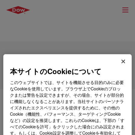
OPTI-MATT™144 Acrylic Emulsion
本サイトのCookieについて
このウェブサイトでは、サイトを機能させる目的のみに必要
なCookieを使用しています。ブラウザ上でCookieのブロッ
クまたは警告を設定できますが、その場合、サイトが部分的
とは
OPTI-MATT™144 Acrylic Emulsion
?
に機能しなくなることがあります。当社サイトのパーソナラ
イズされたエクスペリエンスを提供するために、その他の
Cookie（機能性、パフォーマンス、ターゲティングCookie
Acrylic durable matte binder for the formulation of high
など）の設定を推奨します。これらのCookieは、下部の「す
quality solvent free interior wall paints and deep-tones.
べてのCookieを許可」をクリックした場合にのみ設定されま
す。もしくは、Cookie設定を調整してCookieを有効化して