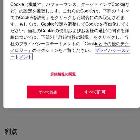
Cookie（機能性、パフォーマンス、ターゲティングCookieな
ど）の設定を推奨します。これらのCookieは、下部の「すべ
とは
NORKOOL™ SLH Coolant
?
てのCookieを許可」をクリックした場合にのみ設定されま
す。もしくは、Cookie設定を調整してCookieを有効化してく
Ethylene glycol-based concentrate designed for use in
ださい。当社のCookieの使用およびお客様の選択に関する詳
high-speed reciprocating engines and line heaters. This
細については、下部の「詳細情報の閲覧」をクリックし、当
社のプライバシーステートメントの「Cookieとその他のテク
product should be diluted to the appropriate
ノロジー」のセクションをご覧ください。
プライバシーステ
concentration with water prior to use. Also available
ートメント
without dye or in prediluted concentrations (30, 40, and
50%).
詳細情報の閲覧
用途
すべて許可
すべて拒否
Coolants
利点