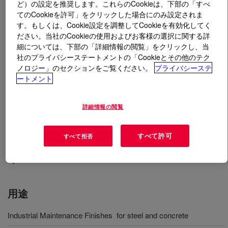
ど）の設定を推奨します。これらのCookieは、下部の「すべ
てのCookieを許可」をクリックした場合にのみ設定されま
とは
MAINCOTE™ HG-54D Emulsion
?
す。もしくは、Cookie設定を調整してCookieを有効化してく
ださい。当社のCookieの使用およびお客様の選択に関する詳
細については、下部の「詳細情報の閲覧」をクリックし、当
An acrylic copolymer resin that has established the
社のプライバシーステートメントの「Cookieとその他のテク
performance standard for acrylic waterborne industrial
ノロジー」のセクションをご覧ください。
プライバシーステ
maintenance coatings. It can be formulated into primers
ートメント
and gloss topcoats which are designed for commercial,
institutional, and industrial maintenance markets. The full
詳細情報の閲覧
gloss capability, corrosion resistance, flow, hardness,
and chemical resistance characteristics imparted by the
product in a waterborne finish are typical of those
すべて許可
すべて拒否
associated with conventional solvent-based maintenance
systems.
用途
Industrial Maintenance Finishes for steel and concrete