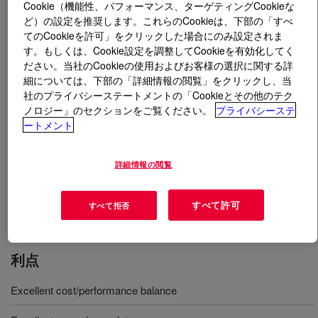
Cookie（機能性、パフォーマンス、ターゲティングCookieな
ど）の設定を推奨します。これらのCookieは、下部の「すべ
とは
MAINCOTE™ HG-54C Emulsion
?
てのCookieを許可」をクリックした場合にのみ設定されま
す。もしくは、Cookie設定を調整してCookieを有効化してく
ださい。当社のCookieの使用およびお客様の選択に関する詳
Water based acrylic emulsion designed as a primer for
細については、下部の「詳細情報の閲覧」をクリックし、当
metal substrates with outstanding corrosion resistant.
社のプライバシーステートメントの「Cookieとその他のテク
ノロジー」のセクションをご覧ください。
プライバシーステ
ートメント
用途
Low VOC industrial maintenance and DIY primers and topcoats
詳細情報の閲覧
High Performance Metal Protection Applications
すべて許可
すべて拒否
利点
Excellent cost/performance balance