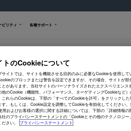
ナビリティ
各種サポート
lsion
トのCookieについて
ブサイトでは、サイトを機能させる目的のみに必要なCookieを使用して
Cookieのブロックまたは警告を設定できますが、その場合、サイトが部
ことがあります。当社サイトのパーソナライズされたエクスペリエンス
購入オプション
他のCookie（機能性、パフォーマンス、ターゲティングCookieなど
これらのCookieは、下部の「すべてのCookieを許可」をクリックし
す。もしくは、Cookie設定を調整してCookieを有効化してください
ieの使用およびお客様の選択に関する詳細については、下部の「詳細情報の
当社のプライバシーステートメントの「Cookieとその他のテクノロジー
ください。
プライバシーステートメント