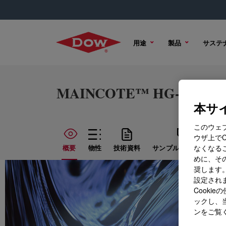
用途
製品
サステ
MAINCOTE™ HG-300 Emu
本サイ
このウェ
ウザ上で
なくなる
概要
物性
技術資料
サンプル オプション
めに、その
奨します。
設定されま
Cook
ックし、
ンをご覧