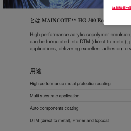
詳細情報の
とは
MAINCOTE™ HG-300 Emulsion
?
High performance acrylic copolymer emulsion, o
can be formulated into DTM (direct to metal)
applications, delivering excellent adhesion to 
用途
High performance metal protection coating
Multi substrate application
Auto components coating
DTM (direct to metal), Primer and topcoat