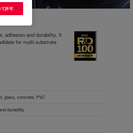
べて許可
, adhesion and durability. It
idate for multi-substrate
d, glass, concrete, PVC
nd durability