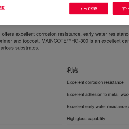
閲覧
す
すべて拒否
ffers excellent corrosion resistance, early water resistance
, primer and topcoat. MAINCOTE™HG-300 is an excellent cand
various substrates.
利点
Excellent corrosion resistance
Excellent adhesion to metal, woo
Excellent early water resistance a
High gloss capability