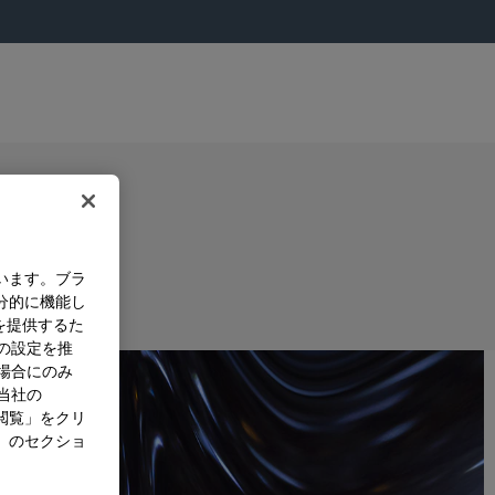
います。ブラ
分的に機能し
を提供するた
）の設定を推
た場合にのみ
。当社の
閲覧」をクリ
」のセクショ