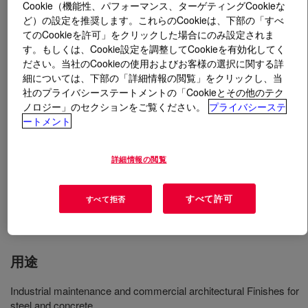
Cookie（機能性、パフォーマンス、ターゲティングCookieな
ど）の設定を推奨します。これらのCookieは、下部の「すべ
とは
MAINCOTE™ 4950 Emulsion
?
てのCookieを許可」をクリックした場合にのみ設定されま
す。もしくは、Cookie設定を調整してCookieを有効化してく
ださい。当社のCookieの使用およびお客様の選択に関する詳
An acrylic copolymer emulsion that facilitates the
細については、下部の「詳細情報の閲覧」をクリックし、当
formulation of coatings to less than or equal to 50 g/L
社のプライバシーステートメントの「Cookieとその他のテク
VOC for use in light to medium duty maintenance and
ノロジー」のセクションをご覧ください。
プライバシーステ
protective coatings applications and general industrial
ートメント
metal finishing applications. It offers excellent exterior
durability and corrosion resistance, and ease of
詳細情報の閲覧
formulation with excellent paint stability. The product
offers improved corrosion resistance versus current
direct-to-metal (DTM) finish coats formulated below 100
すべて許可
すべて拒否
g/L.
用途
Industrial maintenance and commercial architectural Finishes for
steel and concrete