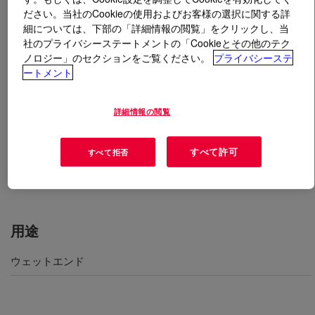
ださい。当社のCookieの使用およびお客様の選択に関する詳
細については、下部の「詳細情報の閲覧」をクリックし、当
とは
LUBRITAN™ SP Acrylic Retan
?
社のプライバシーステートメントの「Cookieとその他のテク
ノロジー」のセクションをご覧ください。
プライバシーステ
​本製品は、シンタンとしても潤滑剤としても機能しま
ートメント
す。本製品は幅広い用途のプロファイルを備えており、
有意な軟化および強化性能を提供します。本製品で処理
詳細情報の閲覧
した革の染料の受容性は優れており、明るい色調の染料
で均一な色をもたらします。本製品は、防水革を作る際
の柔軟剤として使用できます。通気性を維持しつつ、耐
すべて許可
すべて拒否
水性を追加します。
用途
ウェットエンド