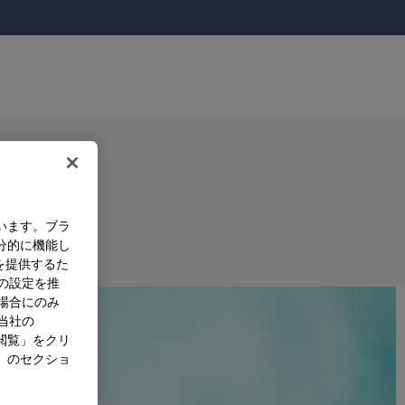
います。ブラ
分的に機能し
を提供するた
）の設定を推
た場合にのみ
。当社の
閲覧」をクリ
」のセクショ