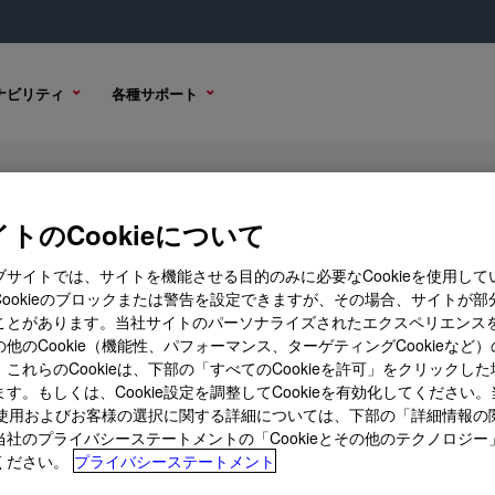
ナビリティ
各種サポート
 Grade
トのCookieについて
ブサイトでは、サイトを機能させる目的のみに必要なCookieを使用して
Cookieのブロックまたは警告を設定できますが、その場合、サイトが部
ことがあります。当社サイトのパーソナライズされたエクスペリエンス
購入オプション
他のCookie（機能性、パフォーマンス、ターゲティングCookieなど
これらのCookieは、下部の「すべてのCookieを許可」をクリックし
す。もしくは、Cookie設定を調整してCookieを有効化してください
ieの使用およびお客様の選択に関する詳細については、下部の「詳細情報の
当社のプライバシーステートメントの「Cookieとその他のテクノロジー
ください。
プライバシーステートメント