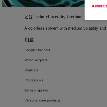
詳細情報の
とは
Isobutyl Acetate, Urethane Grade
?
A colorless solvent with medium volatility and a
用途
Lacquer thinners
Wood lacquers
Coatings
Printing inks
Aerosol sprays
Personal care products