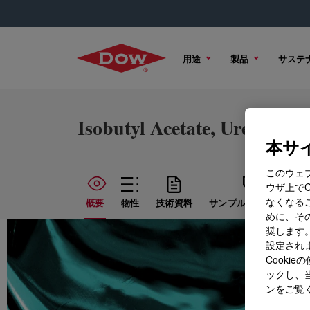
用途
製品
サステ
Isobutyl Acetate, Urethane
本サイ
このウェ
ウザ上で
なくなる
概要
物性
技術資料
サンプル オプション
めに、その
奨します。
設定されま
Cook
ックし、
ンをご覧