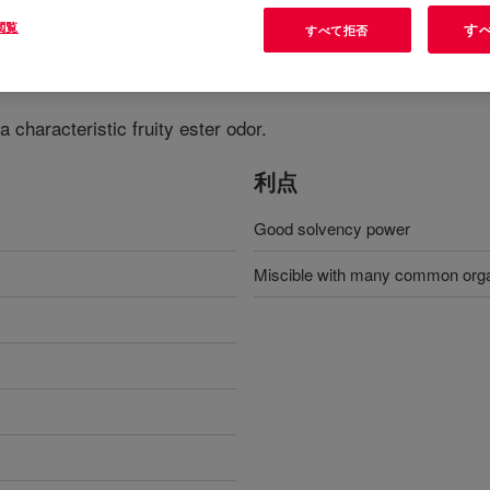
閲覧
す
すべて拒否
 characteristic fruity ester odor.
利点
Good solvency power
Miscible with many common orga