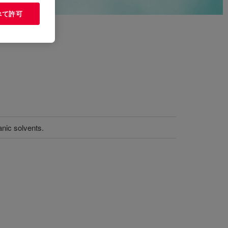
べて許可
nic solvents.