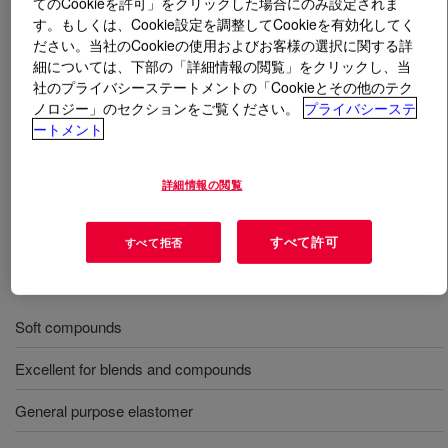
てのCookieを許可」をクリックした場合にのみ設定されま
す。もしくは、Cookie設定を調整してCookieを有効化してく
とは
INFUSE™ 9010 Olefin Block Copolymer
?
ださい。当社のCookieの使用およびお客様の選択に関する詳
細については、下部の「詳細情報の閲覧」をクリックし、当
社のプライバシーステートメントの「Cookieとその他のテク
A low tack, high tensile strength olefin elastomer for
ノロジー」のセクションをご覧ください。
プライバシーステ
formulating soft compounds. It is readily compounded
ートメント
with a variety of other materials to make simple to
complex blends. Its versatility makes it useful for
詳細情報の閲覧
providing solutions a range of soft applications, from
grips to toys and beyond.
すべて許可
すべて拒否
用途
Soft compounds
Excellent for blends and compounds
General purpose elastomer