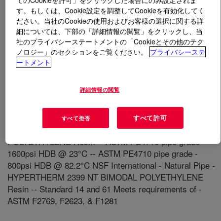
てのCookieを許可」をクリックした場合にのみ設定されま
す。もしくは、Cookie設定を調整してCookieを有効化してく
ださい。当社のCookieの使用およびお客様の選択に関する詳
とは
HYPERTHERM™ 2399 NT PE-RT Resin
?
細については、下部の「詳細情報の閲覧」をクリックし、当
社のプライバシーステートメントの「Cookieとその他のテク
A polyethylene resin with raised temperature capability
ノロジー」のセクションをご覧ください。
プライバシーステ
produced using UNIPOL II process technology. This
ートメント
product is intended for use in piping systems where high
temperatures and aggressive oxidation conditions exist.
詳細情報の閲覧
Suitable applications include hot and cold potable water.
Industrial Standards Compliance: ASTM D 3350: cell
classification PE445574A Plastics Pipe Institute (PPI):
すべて許可
すべて拒否
TR-4 - Natural Pipe - HYPERTHERM 2399 NT BIMODAL
POLYETHYLENE Resin -- ASTM PE4710 pipe grade -
1600psi HDB @ 23°C -- ASTM PE4710 pipe grade -
800psi HDB @ 82.2°C NSF International - Natural Pipe -
HYPERTHERM 2399 NT BIMODAL POLYETHYLENE
Resin -- Standard 14 and 61 Meets requirements of -
ASTM F2769, F2623, & F1281