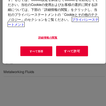
ださい。当社のCookieの使用およびお客様の選択に関する詳
細については、下部の「詳細情報の閲覧」をクリックし、当
とは
FLUENT-LUB™ 341 Polyglycol
?
社のプライバシーステートメントの「Cookieとその他のテク
ノロジー」のセクションをご覧ください。
プライバシーステ
A water soluble copolymer of ethylene oxide and
ートメント
propylene synthetic base stock, developed for use as the
main component of the lubricity package of synthetic
詳細情報の閲覧
coolants used in low temperature metalworking
operations.
すべて許可
すべて拒否
用途
Metalworking Fluids