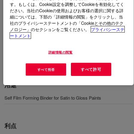
す。もしくは、Cookie設定を調整してCookieを有効化してく
ださい。当社のCookieの使用およびお客様の選択に関する詳
とは
FINNDISP™ A-2002 Acrylic Emulsion
?
細については、下部の「詳細情報の閲覧」をクリックし、当
社のプライバシーステートメントの「Cookieとその他のテク
An acrylic co-polymer dispersion stabilized with an
ノロジー」のセクションをご覧ください。
プライバシーステ
anionic emulsifying system for high gloss applications.
ートメント
FINNDISP™ A 2002 Acrylic Copolymer Dispersion is
easily formulated, not sensible to manufacturing or
詳細情報の閲覧
application variables and is produced with low foaming
tendency.
すべて許可
すべて拒否
用途
Self Film Forming Binder for Satin to Gloss Paints
利点