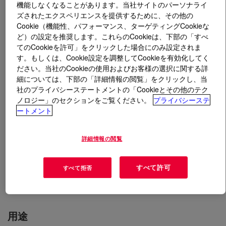
機能しなくなることがあります。当社サイトのパーソナライ
ズされたエクスペリエンスを提供するために、その他の
とは
FASTRACK™ HD-21A Emulsion
?
Cookie（機能性、パフォーマンス、ターゲティングCookieな
ど）の設定を推奨します。これらのCookieは、下部の「すべ
An acrylic emulsion that combines exceptional durability
てのCookieを許可」をクリックした場合にのみ設定されま
す。もしくは、Cookie設定を調整してCookieを有効化してく
with the ease of handling and application typically
ださい。当社のCookieの使用およびお客様の選択に関する詳
associated with water-based technology. Designed to be
細については、下部の「詳細情報の閲覧」をクリックし、当
a true waterborne durable traffic paint, this product is an
社のプライバシーステートメントの「Cookieとその他のテク
excellent choice for situations where existing waterborne
ノロジー」のセクションをご覧ください。
プライバシーステ
paint equipment is available, and where the additional
ートメント
benefits of rapid drying and excellent glass bead
retention are critical. The ease of cleanup, enhanced
詳細情報の閲覧
worker safety, and reduced disposal costs are inherent
features of the product that can translate into additional
すべて許可
value and convenience for pavement marking
すべて拒否
applicators.
用途